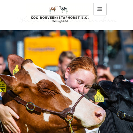
Koc Rouveen/Staphorst e.o.
Waar passie voor vee en talent samenkomen