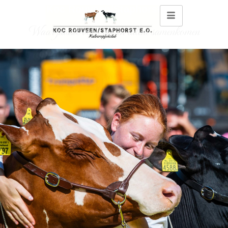
Koc Rouveen/Staphorst e.o.
Waar passie voor vee en talent samenkomen