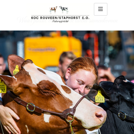
Koc Rouveen/Staphorst e.o.
Waar passie voor vee en talent samenkomen