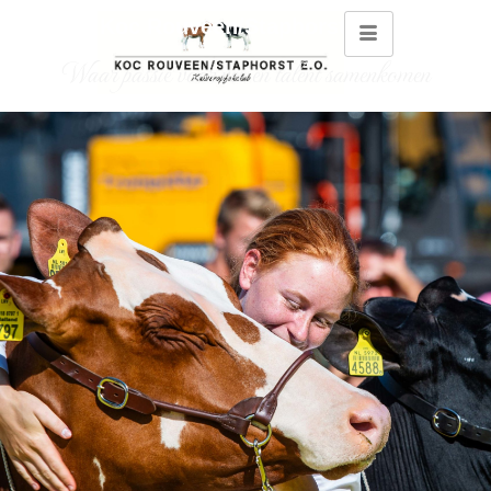
Koc Rouveen/Staphorst e.o.
Waar passie voor vee en talent samenkomen