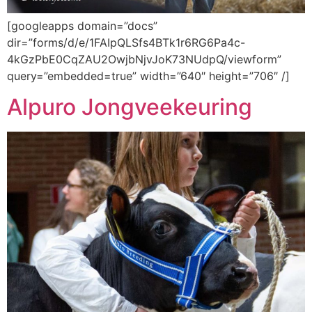
[googleapps domain=”docs”
dir=”forms/d/e/1FAIpQLSfs4BTk1r6RG6Pa4c-
4kGzPbE0CqZAU2OwjbNjvJoK73NUdpQ/viewform”
query=”embedded=true” width=”640″ height=”706″ /]
Alpuro Jongveekeuring