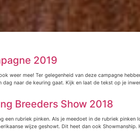
mpagne 2019
ok weer mee! Ter gelegenheid van deze campagne hebben w
n dag naar de keuring gaat. Kijk en laat de tekst op je inw
ng Breeders Show 2018
ng een rubriek pinken. Als je meedoet in de rubriek pinken l
erikaanse wijze geshowt. Dit heet dan ook Showmanship. H