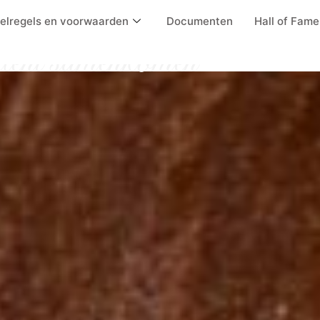
t e.o.
elregels en voorwaarden
Documenten
Hall of Fame
alent samenkomen